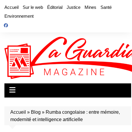
Aller
Accueil
Sur le web
Éditorial
Justice
Mines
Santé
au
Environnement
contenu
Accueil
»
Blog
»
Rumba congolaise : entre mémoire,
modernité et intelligence artificielle