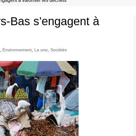
ngagent à valoriser les déchets
ys-Bas s’engagent à
,
Environnement
,
La une
,
Sociétés