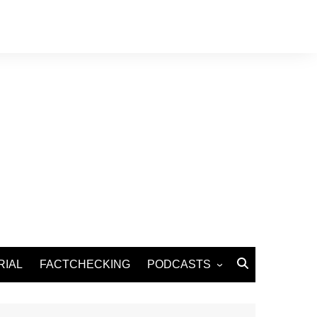
RIAL
FACTCHECKING
PODCASTS
Podcast Santé
Podcast Environnement