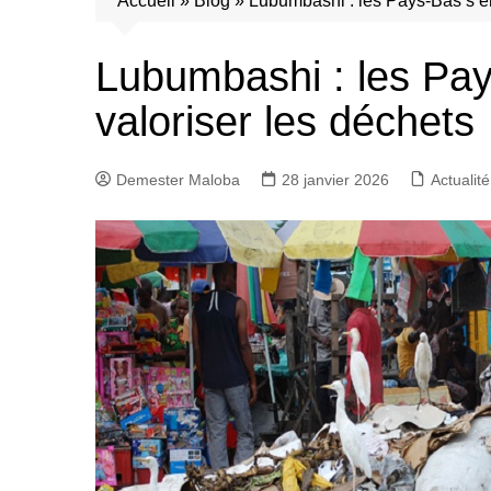
Accueil
»
Blog
»
Lubumbashi : les Pays-Bas s’e
Lubumbashi : les Pa
valoriser les déchets
Demester Maloba
28 janvier 2026
Actualité