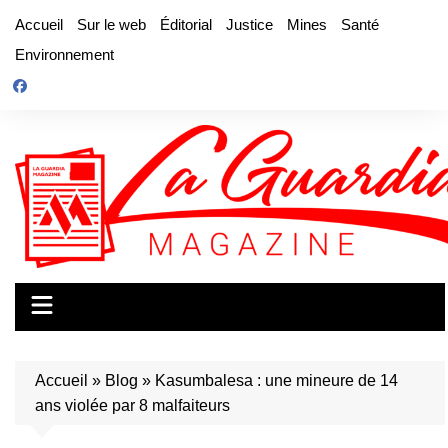
Aller
Accueil
Sur le web
Éditorial
Justice
Mines
Santé
au
Environnement
contenu
Accueil
»
Blog
»
Kasumbalesa : une mineure de 14
ans violée par 8 malfaiteurs