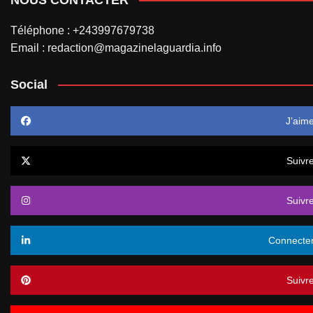
Téléphone : +243997679738
Email : redaction@magazinelaguardia.info
Social
J’aim
Suivr
Suivr
Connecte
Suivr