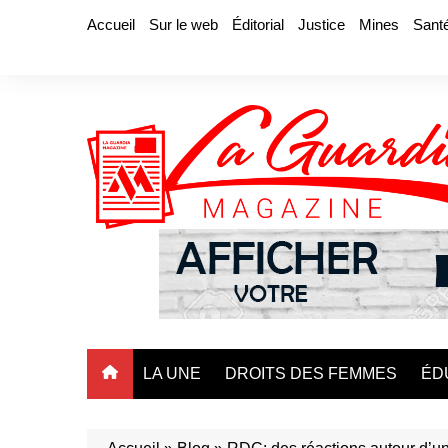
Aller
Accueil
Sur le web
Éditorial
Justice
Mines
Sant
au
contenu
LA UNE
DROITS DES FEMMES
ÉD