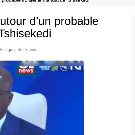
n probable troisième mandat de Tshisekedi
utour d’un probable
Tshisekedi
Politique
,
Sur le web