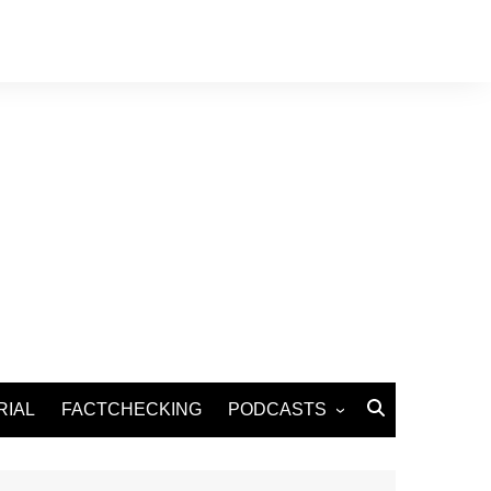
RIAL
FACTCHECKING
PODCASTS
Podcast Santé
Podcast Environnement