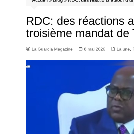
Accueil
»
Blog
»
RDC: des réactions autour d’u
RDC: des réactions a
troisième mandat de 
La Guardia Magazine
8 mai 2026
La une
,