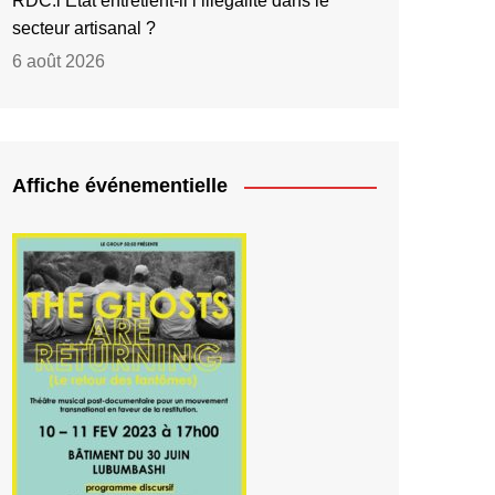
RDC:l’État entretient-il l’illégalité dans le
secteur artisanal ?
6 août 2026
Affiche événementielle