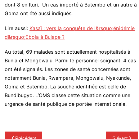
dont 8 en Ituri. Un cas importé à Butembo et un autre à
Goma ont été aussi indiqués.
Lire aussi:
Kasaï : vers la conquête de l&rsquo;épidémie
d&rsquo;Ebola à Bulape ?
Au total, 69 malades sont actuellement hospitalisés à
Bunia et Mongbwalu. Parmi le personnel soignant, 4 cas
ont été signalés. Les zones de santé concernées sont
notamment Bunia, Rwampara, Mongbwalu, Nyakunde,
Goma et Butembo. La souche identifiée est celle de
Bundibugyo. L’OMS classe cette situation comme une
urgence de santé publique de portée internationale.
Navigation
Précédent
Suivant