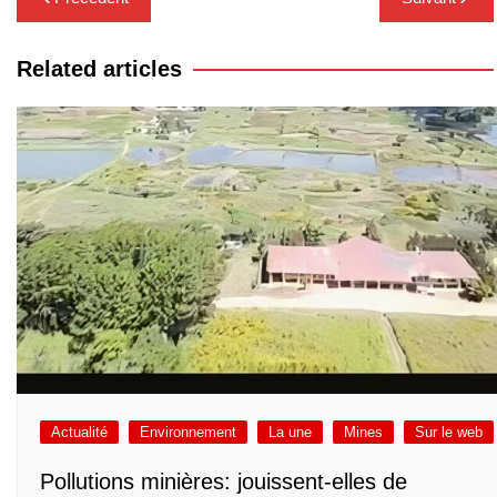
de
l’article
Related articles
Actualité
Environnement
La une
Mines
Sur le web
Pollutions minières: jouissent-elles de