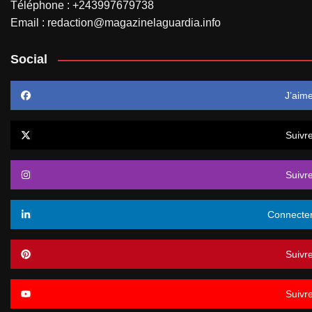
Téléphone : +243997679738
Email : redaction@magazinelaguardia.info
Social
J’aim
Suivr
Suivr
Connecte
Suivr
Suivr