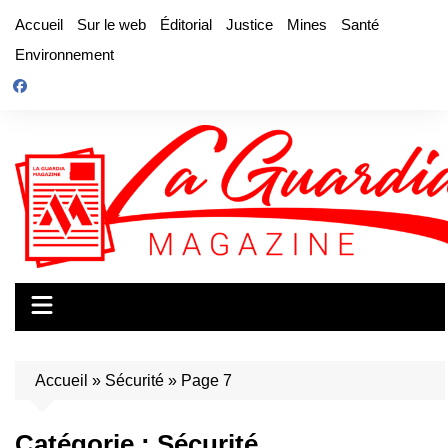
Aller
Accueil
Sur le web
Éditorial
Justice
Mines
Santé
au
Environnement
contenu
Accueil
»
Sécurité
»
Page 7
Catégorie :
Sécurité