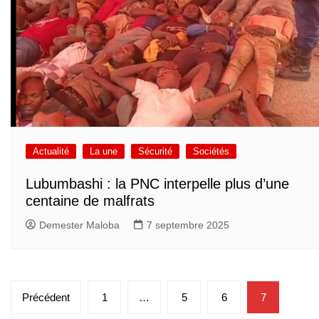
Actualité
La une
Sécurité
Sociétés
Lubumbashi : la PNC interpelle plus d’une
centaine de malfrats
Demester Maloba
7 septembre 2025
Pagination
Précédent
1
…
5
6
7
des