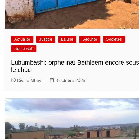
Actualité
Justice
La une
Sécurité
Sociétés
Sur le web
Lubumbashi: orphelinat Bethleem encore sous
le choc
Divine Mbuyu
3 octobre 2025