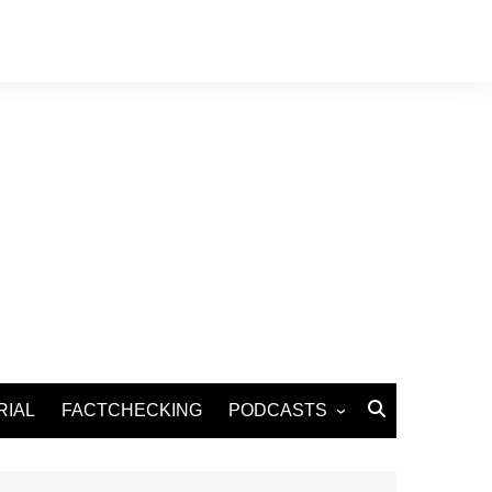
RIAL
FACTCHECKING
PODCASTS
Podcast Santé
Podcast Environnement