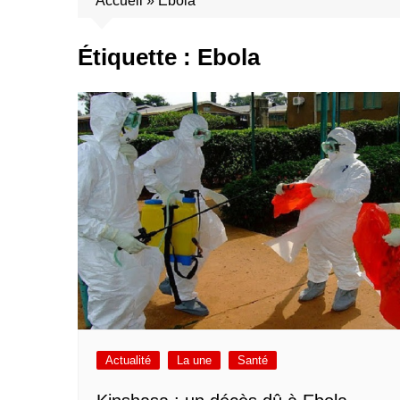
Accueil
»
Ebola
Étiquette :
Ebola
Actualité
La une
Santé