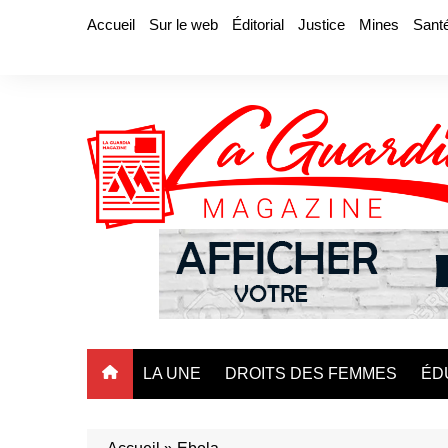
Aller
Accueil
Sur le web
Éditorial
Justice
Mines
Sant
au
contenu
LA UNE
DROITS DES FEMMES
ÉD