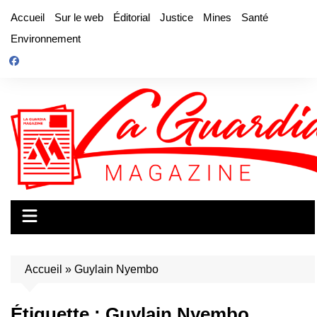
Aller
Accueil
Sur le web
Éditorial
Justice
Mines
Santé
au
Environnement
contenu
Accueil
»
Guylain Nyembo
Étiquette :
Guylain Nyembo