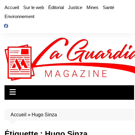
Aller
Accueil
Sur le web
Éditorial
Justice
Mines
Santé
au
Environnement
contenu
Accueil
»
Hugo Sinza
Étiquette :
Hugo Sinza