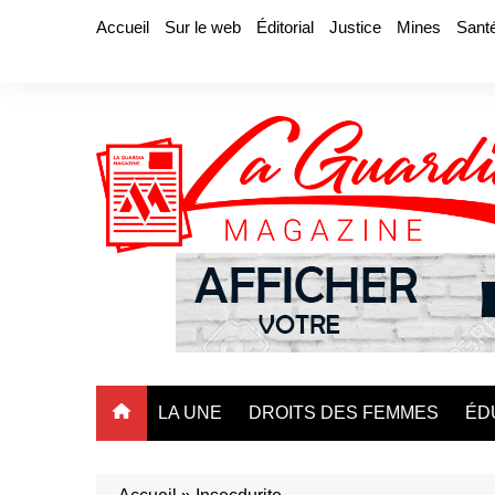
Aller
Accueil
Sur le web
Éditorial
Justice
Mines
Sant
au
contenu
LA UNE
DROITS DES FEMMES
ÉD