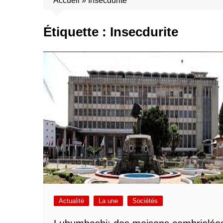
Accueil
»
Insecdurite
Étiquette :
Insecdurite
Actualité
La une
Sociétés