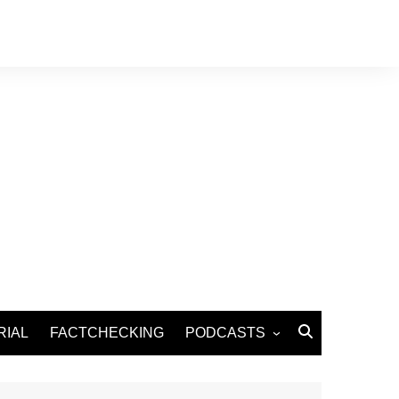
RIAL
FACTCHECKING
PODCASTS
Podcast Santé
Podcast Environnement