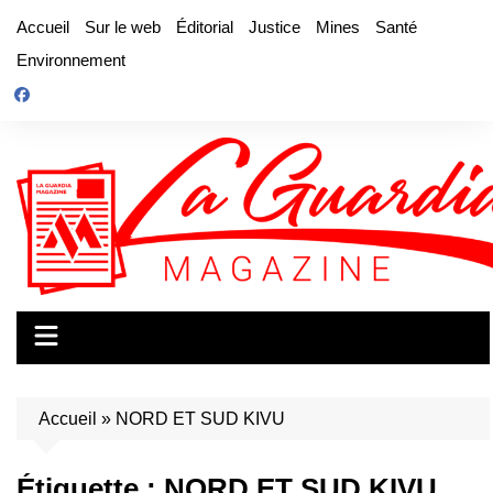
Aller
Accueil
Sur le web
Éditorial
Justice
Mines
Santé
au
Environnement
contenu
Accueil
»
NORD ET SUD KIVU
Étiquette :
NORD ET SUD KIVU