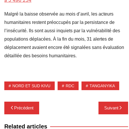
Malgré la baisse observée au mois d’avril, les acteurs
humanitaires restent préoccupés par la persistance de
l’insécurité. Ils sont aussi inquiets par la vulnérabilité des
populations déplacées. À la fin du mois, 31 alertes de
déplacement avaient encore été signalées sans évaluation
détaillée des besoins humanitaires.
NORD ET SUD KIVU
RDC
TANGANYIKA
Navigation
Précédent
Suivant
de
l’article
Related articles