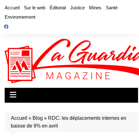
Aller
Accueil
Sur le web
Éditorial
Justice
Mines
Santé
au
Environnement
contenu
Accueil
»
Blog
»
RDC: les déplacements internes en
baisse de 9% en avril