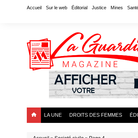
Aller
Accueil
Sur le web
Éditorial
Justice
Mines
Sant
au
contenu
LA UNE
DROITS DES FEMMES
ÉD