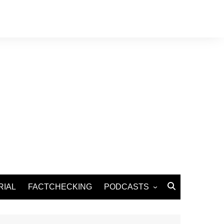
RIAL
FACTCHECKING
PODCASTS
Podcast Santé
Podcast Environnement