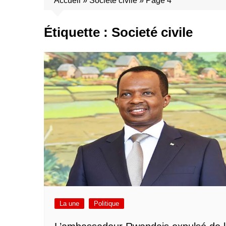
Accueil
»
Societé civile
»
Page 4
Étiquette :
Societé civile
La une
Politique