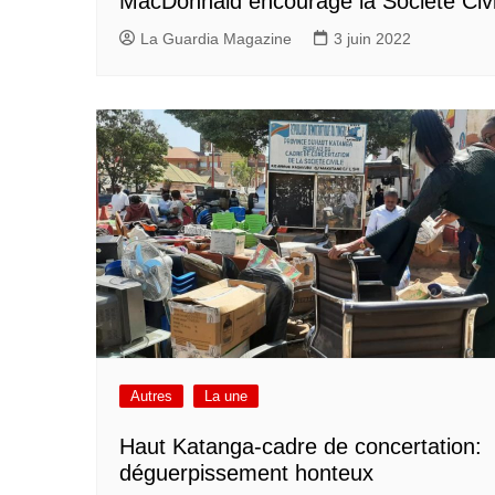
MacDonnald encourage la Société Civi
La Guardia Magazine
3 juin 2022
Autres
La une
Haut Katanga-cadre de concertation:
déguerpissement honteux