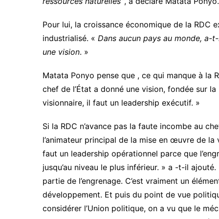
ressources naturelles
’”, a déclaré Matata Ponyo.
Pour lui, la croissance économique de la RDC ex
industrialisé. «
Dans aucun pays au monde, a-t-l 
une vision
. »
Matata Ponyo pense que , ce qui manque à la RDC
chef de l’État a donné une vision, fondée sur la
visionnaire, il faut un leadership exécutif. »
Si la RDC n’avance pas la faute incombe au ch
l’animateur principal de la mise en œuvre de la v
faut un leadership opérationnel parce que l’e
jusqu’au niveau le plus inférieur. » a -t-il ajout
partie de l’engrenage. C’est vraiment un élémen
développement. Et puis du point de vue politiqu
considérer l’Union politique, on a vu que le m