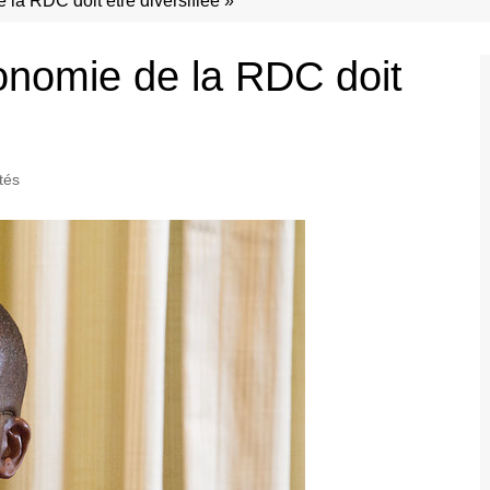
 la RDC doit être diversifiée »
onomie de la RDC doit
tés