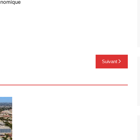
conomique
Suivant