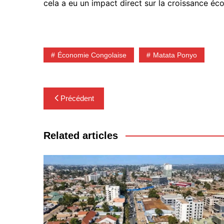
cela a eu un impact direct sur la croissance é
Économie Congolaise
Matata Ponyo
Navigation
Précédent
de
l’article
Related articles