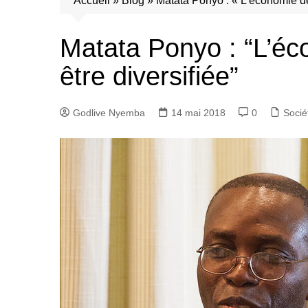
Accueil
»
Blog
»
Matata Ponyo : « L’économie de
Matata Ponyo : “L’éc
être diversifiée”
Godlive Nyemba
14 mai 2018
0
Socié