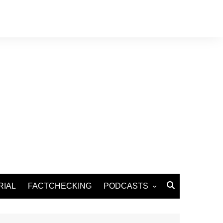
RIAL
FACTCHECKING
PODCASTS
Podcast Santé
Podcast Environnement