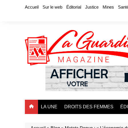
Aller
Accueil
Sur le web
Éditorial
Justice
Mines
Sant
au
contenu
LA UNE
DROITS DES FEMMES
ÉD