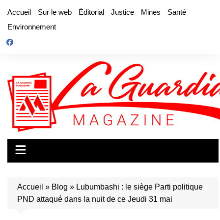
Aller
Accueil
Sur le web
Éditorial
Justice
Mines
Santé
au
Environnement
contenu
Accueil
»
Blog
»
Lubumbashi : le siège Parti politique
PND attaqué dans la nuit de ce Jeudi 31 mai