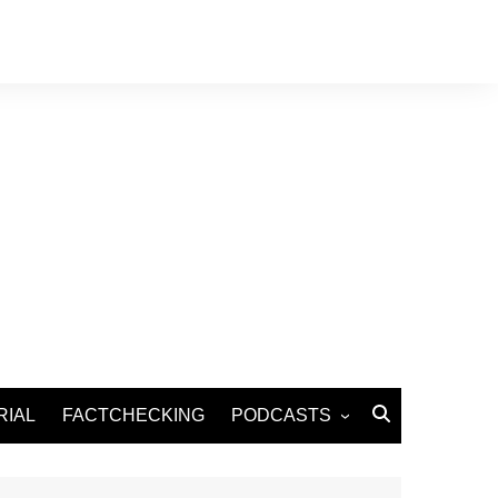
RIAL
FACTCHECKING
PODCASTS
Podcast Santé
Podcast Environnement