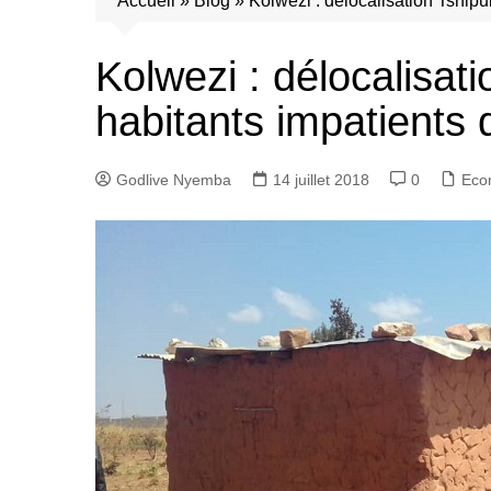
Accueil
»
Blog
»
Kolwezi : délocalisation Tshipu
Kolwezi : délocalisati
habitants impatients 
Godlive Nyemba
14 juillet 2018
0
Eco