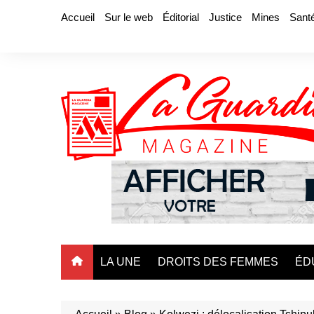
Aller
Accueil
Sur le web
Éditorial
Justice
Mines
Sant
au
contenu
LA UNE
DROITS DES FEMMES
ÉD