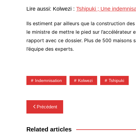
Lire aussi: Kolwezi :
Tshipuki ; Une indemnisa
Ils estiment par ailleurs que la construction de
le ministre de mettre le pied sur l’accélérateur 
rapport avec ce dossier. Plus de 500 maisons sa
l’équipe des experts.
Indemnisation
Kolwezi
Tshipuki
Navigation
Précédent
de
l’article
Related articles