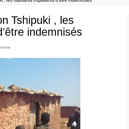
ki , les habitants impatients d’être indemnisés
on Tshipuki , les
d’être indemnisés
nomie