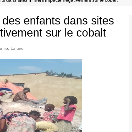
ts dans sites miniers impacte négativement sur le cobalt
 des enfants dans sites
ivement sur le cobalt
omie
,
La une