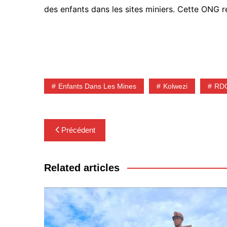
des enfants dans les sites miniers. Cette ONG 
Enfants Dans Les Mines
Kolwezi
RD
Navigation
Précédent
de
l’article
Related articles