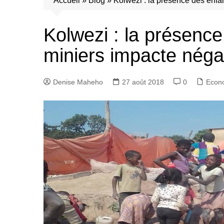
Accueil
»
Blog
»
Kolwezi : la présence des enfan
Kolwezi : la présence
miniers impacte négat
Denise Maheho
27 août 2018
0
Econ