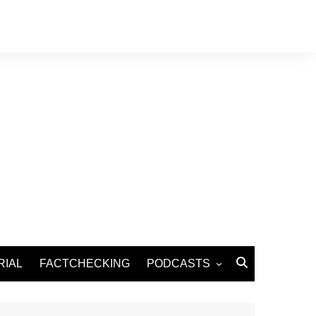
RIAL
FACTCHECKING
PODCASTS
Podcast Santé
Podcast Environnement