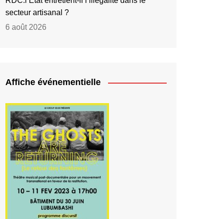
RDC:l’État entretient-il l’illégalité dans le
secteur artisanal ?
6 août 2026
Affiche événementielle