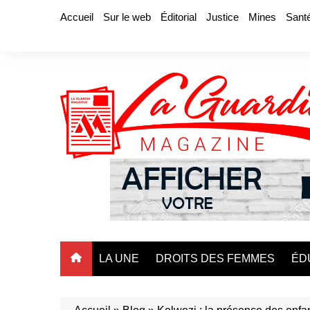
Aller
Accueil
Sur le web
Éditorial
Justice
Mines
Sant
au
contenu
LA UNE
DROITS DES FEMMES
ÉD