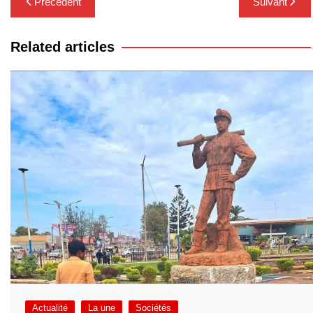
Précédent
Suivant
de
l’article
Related articles
Actualité
La une
Sociétés