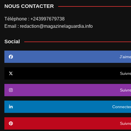
NOUS CONTACTER
Téléphone : +243997679738
Email : redaction@magazinelaguardia.info
Social
J’aim
Suivr
Suivr
Connecte
Suivr