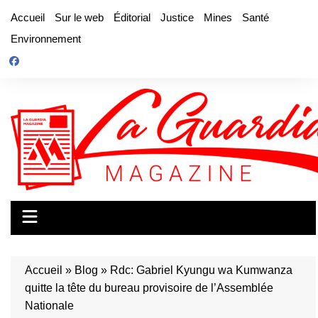
Aller
Accueil
Sur le web
Éditorial
Justice
Mines
Santé
au
Environnement
contenu
Accueil
»
Blog
»
Rdc: Gabriel Kyungu wa Kumwanza
quitte la tête du bureau provisoire de l’Assemblée
Nationale