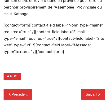
fait son choix et revient donc en province pour etre au
perchoir provisoirement de l’Assemblée Provinciale du
Haut-Katanga.
[contact-form][contact-field label=”Nom” type=”name”
required=”true” /][contact-field label=”E-mail”
type=”email” required=”true” /][contact-field label=”Site
web” type=”url” /][contact-field label=”Message”
type=”textarea” /][/contact-form]
RDC
Navigation
Précédent
Suivant
de