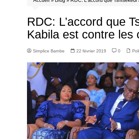
Accueil
»
Blog
»
RDC: L’accord que Tshisekedi a
RDC: L’accord que Ts
Kabila est contre les
Simplice Bambe
22 février 2019
0
Pol