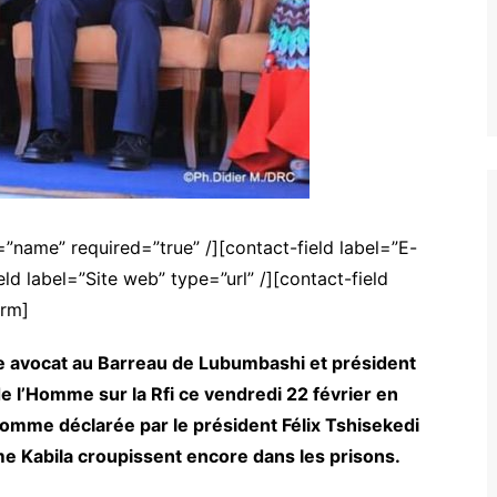
”name” required=”true” /][contact-field label=”E-
eld label=”Site web” type=”url” /][contact-field
orm]
de avocat au Barreau de Lubumbashi et président
de l’Homme sur la Rfi ce vendredi 22 février en
’homme déclarée par le président Félix Tshisekedi
me Kabila croupissent encore dans les prisons.