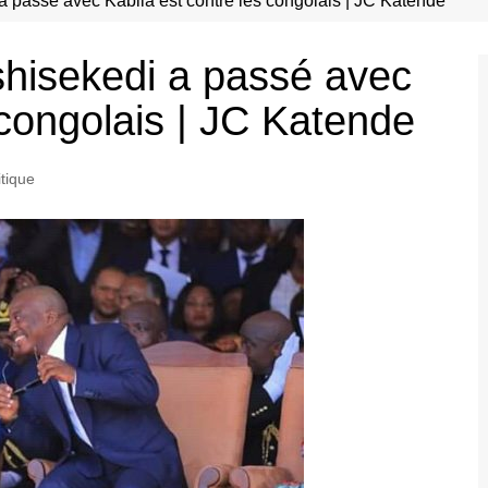
 passé avec Kabila est contre les congolais | JC Katende
hisekedi a passé avec
 congolais | JC Katende
itique