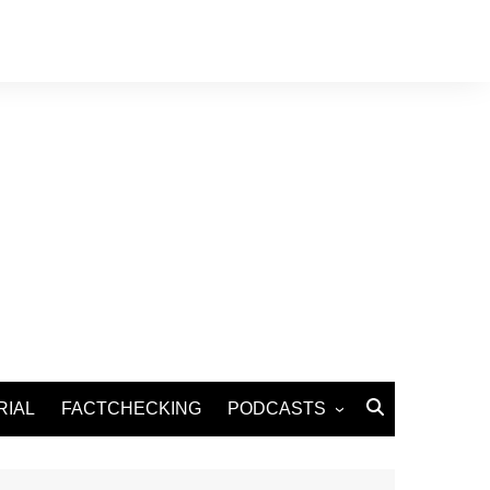
RIAL
FACTCHECKING
PODCASTS
Podcast Santé
Podcast Environnement