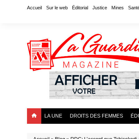
Aller
Accueil
Sur le web
Éditorial
Justice
Mines
Sant
au
contenu
LA UNE
DROITS DES FEMMES
ÉD