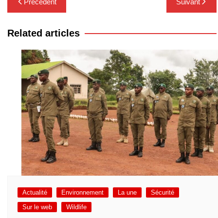
Précédent
Suivant
de
l’article
Related articles
Actualité
Environnement
La une
Sécurité
Sur le web
Wildlife