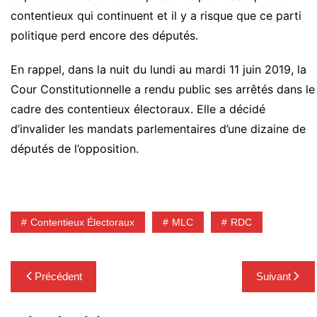
contentieux qui continuent et il y a risque que ce parti
politique perd encore des députés.
En rappel, dans la nuit du lundi au mardi 11 juin 2019, la
Cour Constitutionnelle a rendu public ses arrêtés dans le
cadre des contentieux électoraux. Elle a décidé
d’invalider les mandats parlementaires d’une dizaine de
députés de l’opposition.
Contentieux Électoraux
MLC
RDC
Navigation
Précédent
Suivant
de
l’article