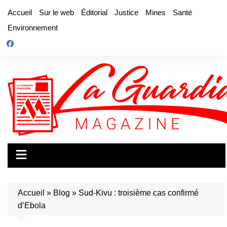
Aller
Accueil
Sur le web
Éditorial
Justice
Mines
Santé
au
Environnement
contenu
Accueil
»
Blog
»
Sud-Kivu : troisième cas confirmé
d’Ebola