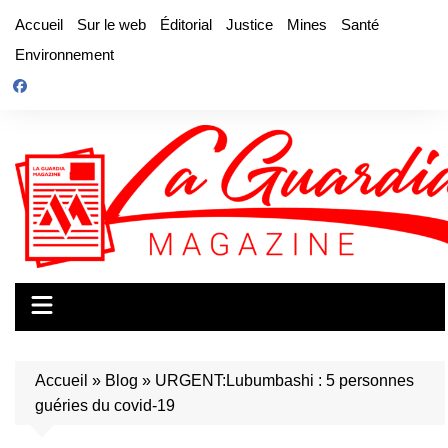
Aller
Accueil
Sur le web
Éditorial
Justice
Mines
Santé
au
Environnement
contenu
Accueil
»
Blog
»
URGENT:Lubumbashi : 5 personnes
guéries du covid-19