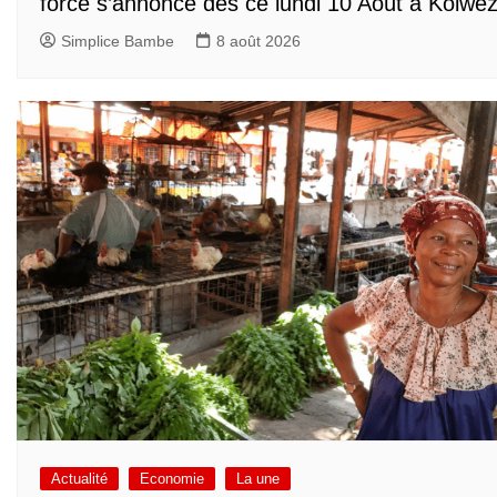
forcé s’annonce dès ce lundi 10 Août à Kolwez
Simplice Bambe
8 août 2026
Actualité
Economie
La une