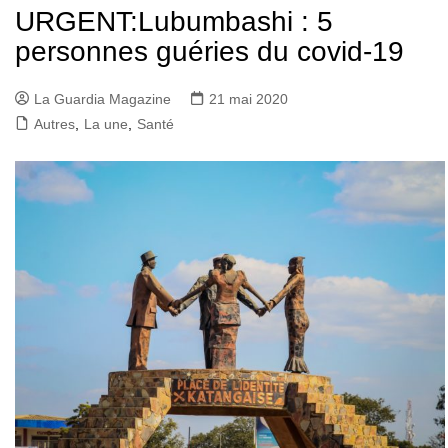
URGENT:Lubumbashi : 5
personnes guéries du covid-19
La Guardia Magazine
21 mai 2020
Autres
,
La une
,
Santé