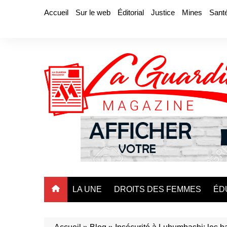
Aller
Accueil
Sur le web
Éditorial
Justice
Mines
Sant
au
contenu
LA UNE
DROITS DES FEMMES
ÉD