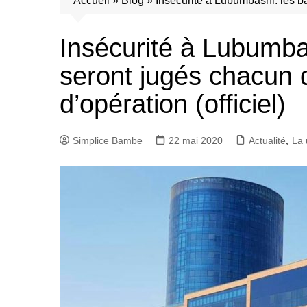
Accueil
»
Blog
»
Insécurité à Lubumbashi: les b
Insécurité à Lubumbas
seront jugés chacun
d’opération (officiel)
Simplice Bambe
22 mai 2020
Actualité
,
La 