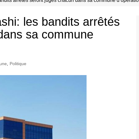
andits arrêtés seront jugés chacun dans sa commune d’opération 
hi: les bandits arrêtés
 dans sa commune
une
,
Politique