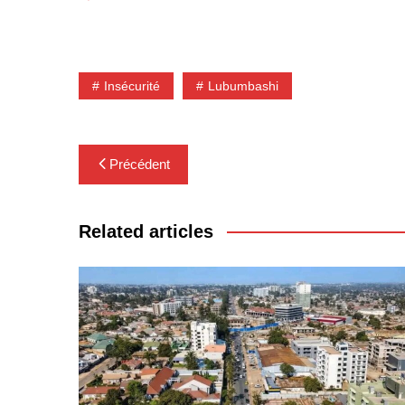
Insécurité
Lubumbashi
Navigation
Précédent
de
l’article
Related articles