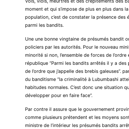
Vols, viols, meurtres et des crépitements des b
moment et qui s’impose de plus en plus dans la
population, c’est de constater la présence des é
parmi les bandits.
Une une bonne vingtaine de présumés bandit ont 
policiers par les autorités. Pour le nouveau minist
minorité si non, l’ensemble de forces de l’ordr
république “Parmi les bandits arrêtés il y a des 
de l’ordre que j’appelle des brebis galeuses”. par
du banditisme “la criminalité à Lubumbashi attei
habitudes normales. C’est donc une situation q
développer pour en faire face”.
Par contre il assure que le gouvernement provinc
comme plusieurs prétendent et les moyens sont 
ministre de l’intérieur les présumés bandits arr