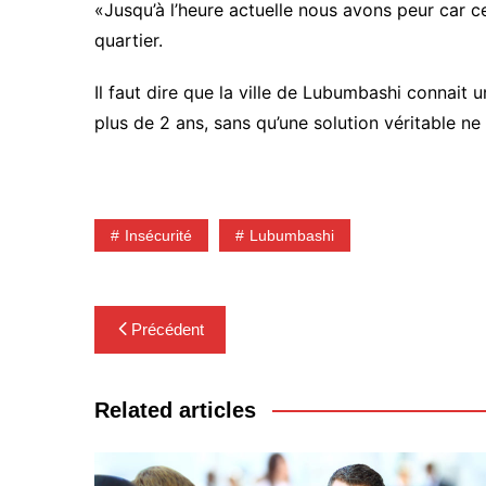
«Jusqu’à l’heure actuelle nous avons peur car c
quartier.
Il faut dire que la ville de Lubumbashi connait 
plus de 2 ans, sans qu’une solution véritable ne
Insécurité
Lubumbashi
Navigation
Précédent
de
l’article
Related articles