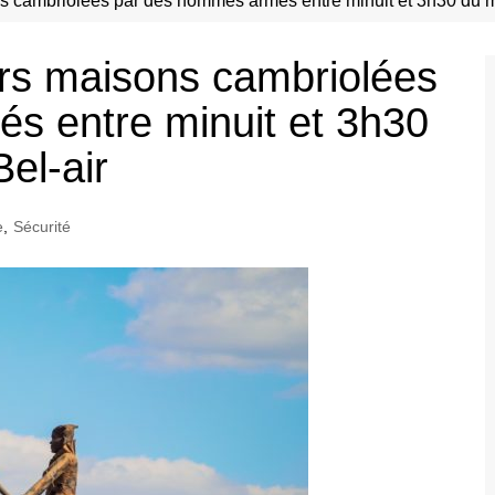
 cambriolées par des hommes armés entre minuit et 3h30 du mat
rs maisons cambriolées
s entre minuit et 3h30
el-air
e
,
Sécurité