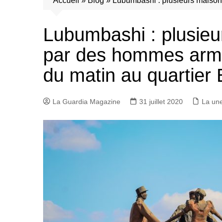
Accueil
»
Blog
»
Lubumbashi : plusieurs maisons
Lubumbashi : plusieu
par des hommes armé
du matin au quartier B
La Guardia Magazine
31 juillet 2020
La un