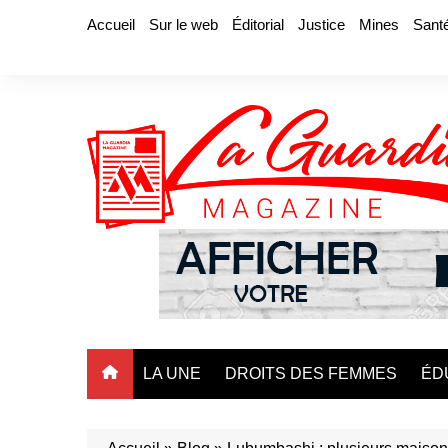
Aller
Accueil
Sur le web
Éditorial
Justice
Mines
Sant
au
contenu
LA UNE
DROITS DES FEMMES
ÉD