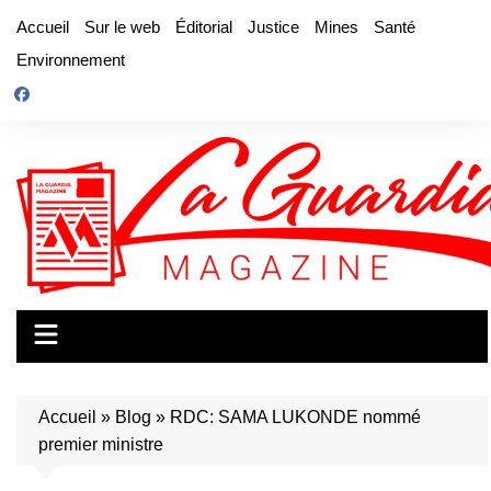
Aller
Accueil
Sur le web
Éditorial
Justice
Mines
Santé
au
Environnement
contenu
Accueil
»
Blog
»
RDC: SAMA LUKONDE nommé
premier ministre