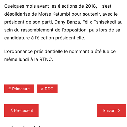
Quelques mois avant les élections de 2018, il s’est
désolidarisé de Moïse Katumbi pour soutenir, avec le
président de son parti, Dany Banza, Félix Tshisekedi au
sein du rassemblement de l’opposition, puis lors de sa
candidature à l’élection présidentielle.
L’ordonnance présidentielle le nommant a été lue ce
même lundi à la RTNC.
Primature
RDC
Navigation
Précédent
Suivant
de
l’article