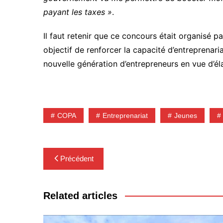
payant les taxes »
.
Il faut retenir que ce concours était organisé 
objectif de renforcer la capacité d’entreprenari
nouvelle génération d’entrepreneurs en vue d’éla
COPA
Entreprenariat
Jeunes
Navigation
Précédent
de
l’article
Related articles