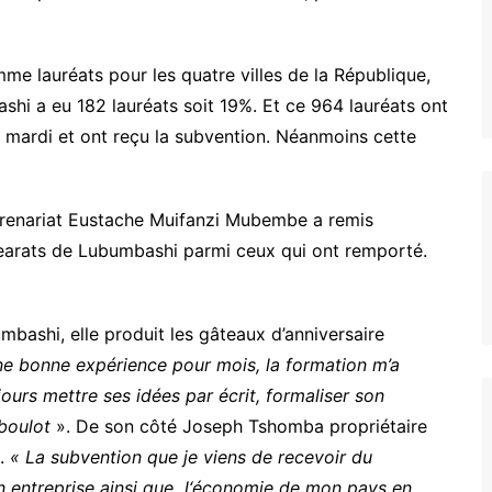
me lauréats pour les quatre villes de la République,
shi a eu 182 lauréats soit 19%. Et ce 964 lauréats ont
ce mardi et ont reçu la subvention. Néanmoins cette
treprenariat Eustache Muifanzi Mubembe a remis
earats de Lubumbashi parmi ceux qui ont remporté.
umbashi, elle produit les gâteaux d’anniversaire
une bonne expérience pour mois, la formation m’a
ours mettre ses idées par écrit, formaliser son
 boulot
». De son côté Joseph Tshomba propriétaire
s.
« La subvention que je viens de recevoir du
entreprise ainsi que l‘économie de mon pays en