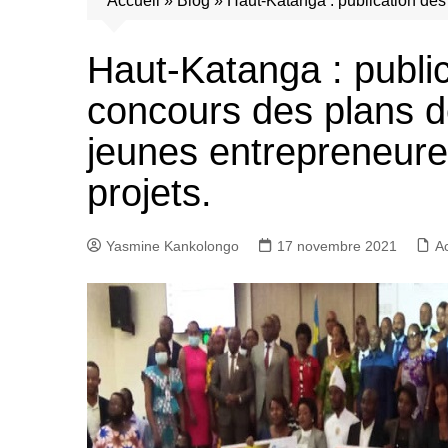
Accueil
»
Blog
»
Haut-Katanga : publication des 
Haut-Katanga : public
concours des plans de
jeunes entrepreneure
projets.
Yasmine Kankolongo
17 novembre 2021
Ac