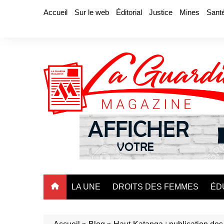
Aller
Accueil
Sur le web
Éditorial
Justice
Mines
Sant
au
contenu
LA UNE
DROITS DES FEMMES
ÉD