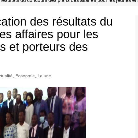
résultats du concours des plans des affaires pour les jeunes en
ation des résultats du
s affaires pour les
s et porteurs des
tualité
,
Economie
,
La une