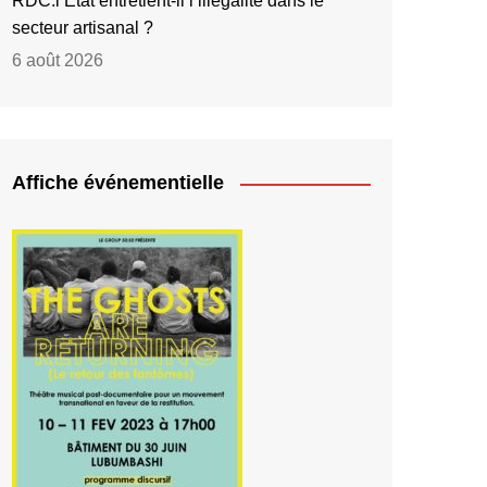
RDC:l’État entretient-il l’illégalité dans le
secteur artisanal ?
6 août 2026
Affiche événementielle