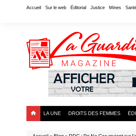
Aller
Accueil
Sur le web
Éditorial
Justice
Mines
Sant
au
contenu
LA UNE
DROITS DES FEMMES
ÉD