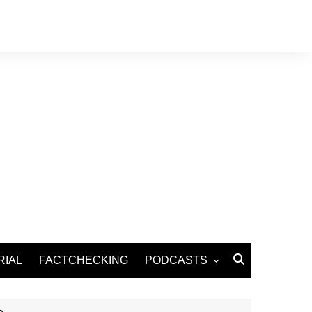
RIAL
FACTCHECKING
PODCASTS
Podcast Santé
Podcast Environnement