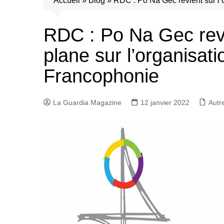
Accueil
»
Blog
»
RDC : Po Na Gec revient sur l’
RDC : Po Na Gec revie
plane sur l’organisat
Francophonie
La Guardia Magazine
12 janvier 2022
Autr