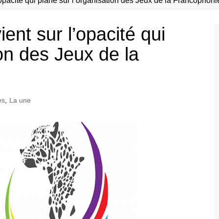
opacité qui plane sur l’organisation des Jeux de la Francophoni
nt sur l’opacité qui
ion des Jeux de la
es
,
La une