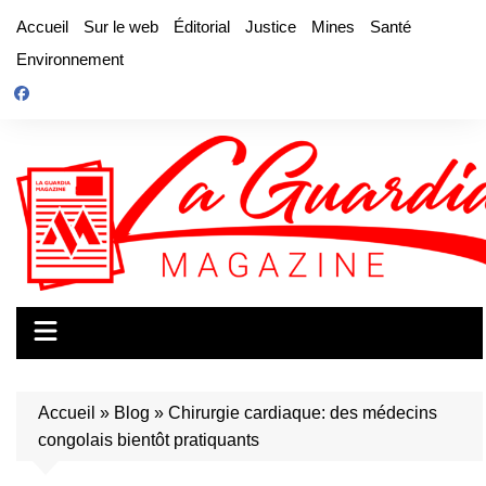
Aller
Accueil
Sur le web
Éditorial
Justice
Mines
Santé
au
Environnement
contenu
Accueil
»
Blog
»
Chirurgie cardiaque: des médecins
congolais bientôt pratiquants