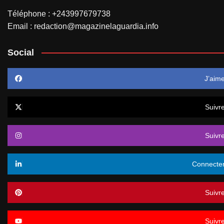
Téléphone : +243997679738
Email : redaction@magazinelaguardia.info
Social
J’aim
Suivr
Suivr
Connecte
Suivr
Suivr