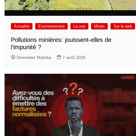
Actualité
Environnement
La une
Mines
Sur le web
Pollutions minières: jouissent-elles de
l’impunité ?
Demester Maloba
7 août 2026