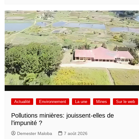
Actualité
Environnement
La une
Mines
Sur le web
Pollutions minières: jouissent-elles de
l’impunité ?
Demester Maloba
7 août 2026