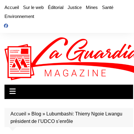
Aller
Accueil
Sur le web
Éditorial
Justice
Mines
Santé
au
Environnement
contenu
Accueil
»
Blog
»
Lubumbashi: Thierry Ngoie Lwangu
président de l’UDCO s’enrôle