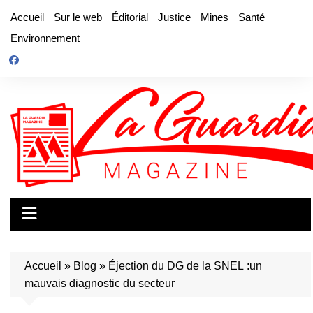
Aller
Accueil
Sur le web
Éditorial
Justice
Mines
Santé
au
Environnement
contenu
Accueil
»
Blog
»
Éjection du DG de la SNEL :un
mauvais diagnostic du secteur