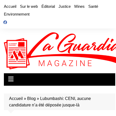
Aller
Accueil
Sur le web
Éditorial
Justice
Mines
Santé
au
Environnement
contenu
Accueil
»
Blog
»
Lubumbashi: CENI, aucune
candidature n’a été déposée jusque-là