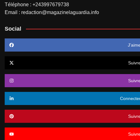
Téléphone : +243997679738
Email : redaction@magazinelaguardia.info
Social
J’aim
Suivr
Suivr
Connecte
Suivr
Suivr