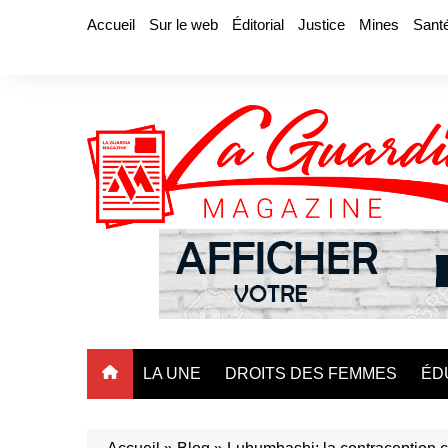
Aller
Accueil
Sur le web
Éditorial
Justice
Mines
Sant
au
contenu
LA UNE
DROITS DES FEMMES
ÉD