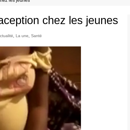
hez les jeunes
aception chez les jeunes
ctualité
,
La une
,
Santé