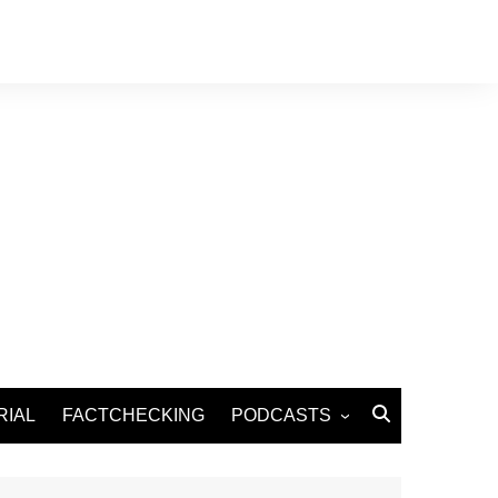
RIAL
FACTCHECKING
PODCASTS
Podcast Santé
Podcast Environnement