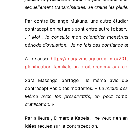
sexuellement transmissibles. Je crains les pilu
Par contre Bellange Mukuna, une autre étudian
contraception naturels sont entre autre l’observ
. ”
Moi , je consulte mon calendrier menstruel
période d’ovulation. Je ne fais pas confiance aus
A lire aussi,
https://magazinelaguardia.info/20
planification-familiale-un-droit-reconnu-aux-c
Sara Masengo partage le même avis que
contraceptives dites modernes. «
Le mieux c’es
Même avec les préservatifs, on peut tomb
d’utilisation.
».
Par ailleurs , Dimercia Kapela, ne veut rien 
idées reçues sur la contraception.