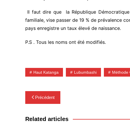
Il faut dire que la République Démocratique
familiale, vise passer de 19 % de prévalence c
pays enregistre un taux élevé de naissance.
P.S . Tous les noms ont été modifiés.
Haut Katanga
Lubumbashi
Méthode 
Navigation
Précédent
de
l’article
Related articles