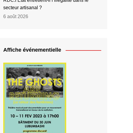
RDC:l’État entretient-il l’illégalité dans le
secteur artisanal ?
6 août 2026
Affiche événementielle