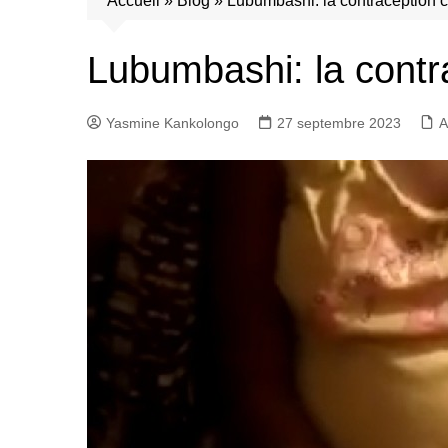
Accueil
»
Blog
»
Lubumbashi: la contraception c
Lubumbashi: la contr
Yasmine Kankolongo
27 septembre 2023
A