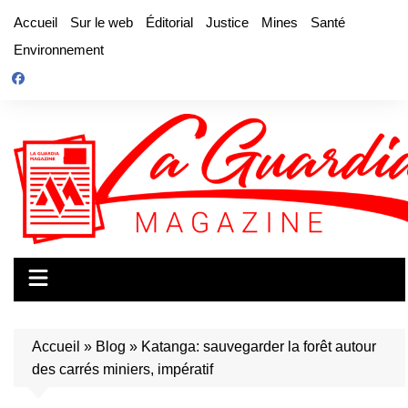
Aller
Accueil
Sur le web
Éditorial
Justice
Mines
Santé
au
Environnement
contenu
Accueil
»
Blog
»
Katanga: sauvegarder la forêt autour
des carrés miniers, impératif