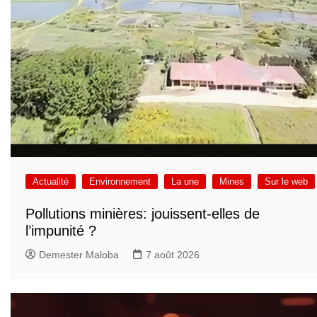
Actualité
Environnement
La une
Mines
Sur le web
Pollutions minières: jouissent-elles de
l’impunité ?
Demester Maloba
7 août 2026