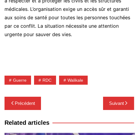
à respecter et à protéger les civils et les structures
médicales. L’organisation exige un accès sûr et garanti
aux soins de santé pour toutes les personnes touchées
par ce conflit. La situation nécessite une attention
urgente pour sauver des vies.
Guerre
RDC
Walikale
Navigation
Précédent
Suivant
de
l’article
Related articles