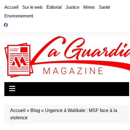
Aller
Accueil
Sur le web
Éditorial
Justice
Mines
Santé
au
Environnement
contenu
Accueil
»
Blog
»
Urgence à Walikale : MSF face à la
violence