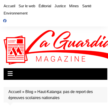
Aller
Accueil
Sur le web
Éditorial
Justice
Mines
Santé
au
Environnement
contenu
Accueil
»
Blog
»
Haut-Katanga: pas de report des
épreuves scolaires nationales