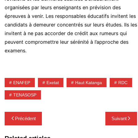
organisées par leurs enseignants en prévision des
épreuves à venir. Les responsables éducatifs invitent les
candidats à demeurer concentrés sur leurs études. Ils les
invitent à ne pas accorder de crédit aux rumeurs qui
peuvent compromettre leur sérénité à l’approche des
examens.
ENAFEP
Exetat
Haut Katanga
RDC
TENASOSP
Navigation
Précédent
Suivant
de
l’article