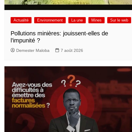
Actualité
Environnement
La une
Mines
Sur le web
Pollutions minières: jouissent-elles de
l’impunité ?
Demester Maloba
7 août 2026