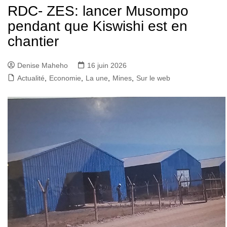
RDC- ZES: lancer Musompo
pendant que Kiswishi est en
chantier
Denise Maheho
16 juin 2026
Actualité
,
Economie
,
La une
,
Mines
,
Sur le web