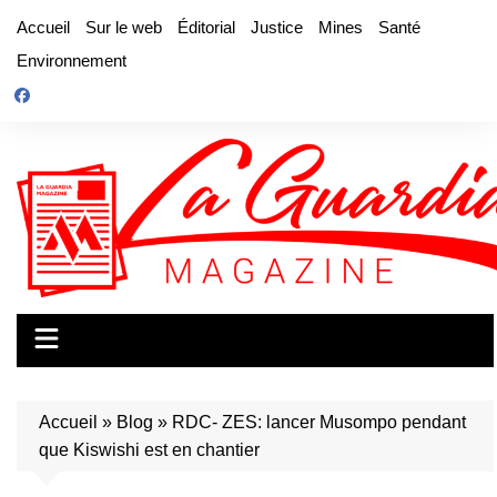
Aller
Accueil
Sur le web
Éditorial
Justice
Mines
Santé
au
Environnement
contenu
Accueil
»
Blog
»
RDC- ZES: lancer Musompo pendant
que Kiswishi est en chantier