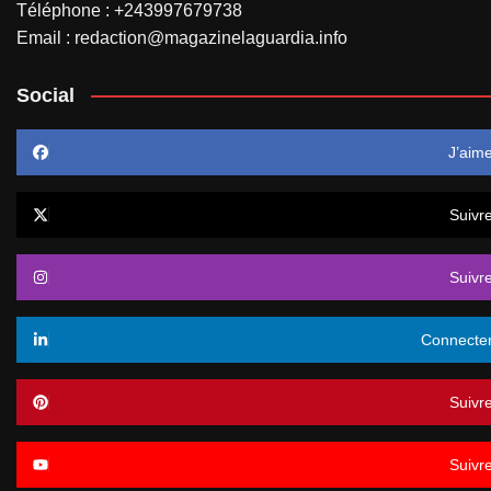
Téléphone : +243997679738
Email : redaction@magazinelaguardia.info
Social
J’aim
Suivr
Suivr
Connecte
Suivr
Suivr