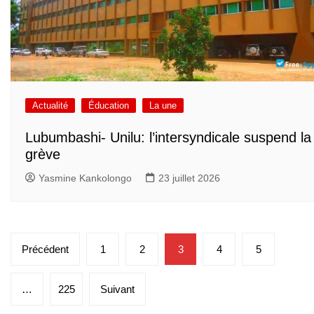
Actualité
Éducation
La une
Lubumbashi- Unilu: l’intersyndicale suspend la
grève
Yasmine Kankolongo
23 juillet 2026
Pagination
Précédent
1
2
3
4
5
des
publications
…
225
Suivant