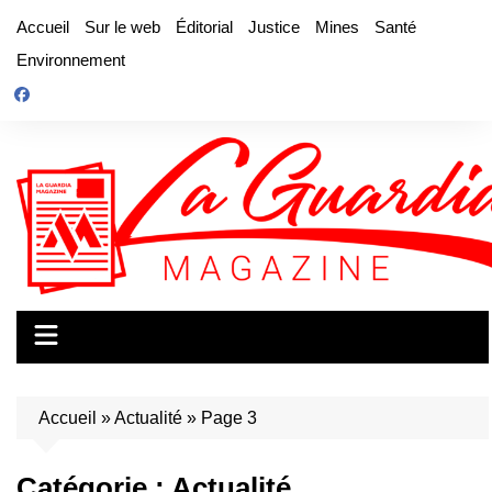
Aller
Accueil
Sur le web
Éditorial
Justice
Mines
Santé
au
Environnement
contenu
Accueil
»
Actualité
»
Page 3
Catégorie :
Actualité