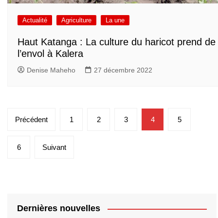
Actualité
Agriculture
La une
Haut Katanga : La culture du haricot prend de
l’envol à Kalera
Denise Maheho
27 décembre 2022
Pagination
Précédent
1
2
3
4
5
des
publications
6
Suivant
Dernières nouvelles