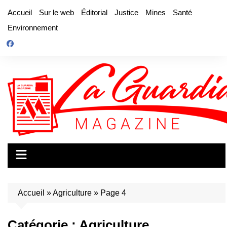
Aller
Accueil
Sur le web
Éditorial
Justice
Mines
Santé
au
Environnement
contenu
Accueil
»
Agriculture
»
Page 4
Catégorie :
Agriculture