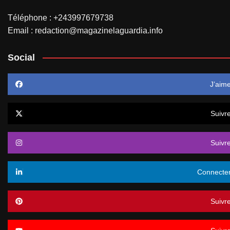
Téléphone : +243997679738
Email : redaction@magazinelaguardia.info
Social
J’aim
Suivr
Suivr
Connecte
Suivr