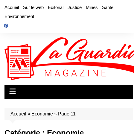
Aller
Accueil
Sur le web
Éditorial
Justice
Mines
Santé
au
Environnement
contenu
Accueil
»
Economie
»
Page 11
Catégorie :
Economie