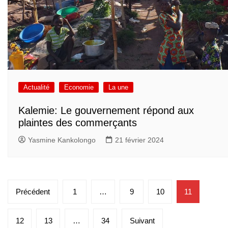
Actualité
Economie
La une
Kalemie: Le gouvernement répond aux
plaintes des commerçants
Yasmine Kankolongo
21 février 2024
Pagination
Précédent
1
…
9
10
11
des
publications
12
13
…
34
Suivant