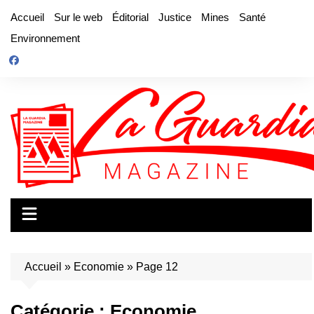
Aller
Accueil
Sur le web
Éditorial
Justice
Mines
Santé
au
Environnement
contenu
Accueil
»
Economie
»
Page 12
Catégorie :
Economie