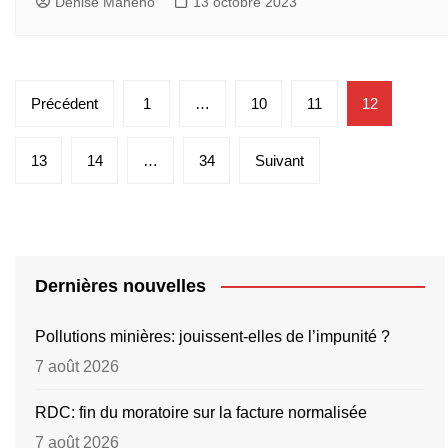
Denise Maheho
13 octobre 2023
Pagination
Précédent
1
…
10
11
12
des
publications
13
14
…
34
Suivant
Dernières nouvelles
Pollutions minières: jouissent-elles de l’impunité ?
7 août 2026
RDC: fin du moratoire sur la facture normalisée
7 août 2026