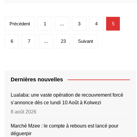
Pagination
Précédent
1
…
3
4
5
des
publications
6
7
…
23
Suivant
Dernières nouvelles
Lualaba: une vaste opération de recouvrement forcé
s’annonce dès ce lundi 10 Août à Kolwezi
8 août 2026
Marché Mzee : le compte à rebours est lancé pour
déguerpir