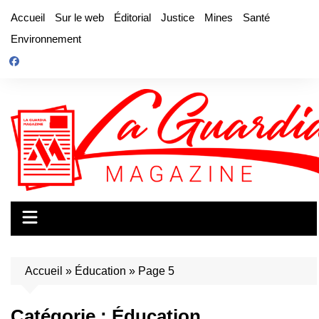
Aller
Accueil
Sur le web
Éditorial
Justice
Mines
Santé
au
Environnement
contenu
Accueil
»
Éducation
»
Page 5
Catégorie :
Éducation