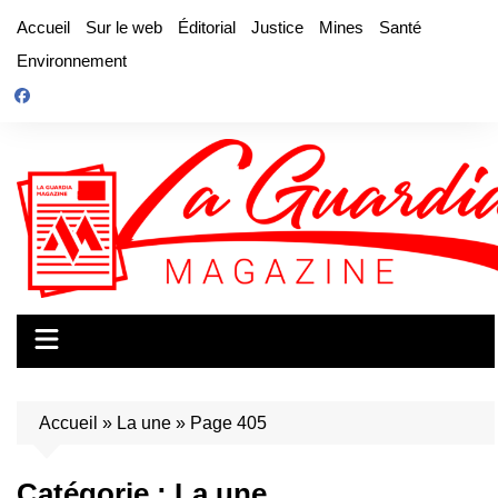
Aller
Accueil
Sur le web
Éditorial
Justice
Mines
Santé
au
Environnement
contenu
Accueil
»
La une
»
Page 405
Catégorie :
La une