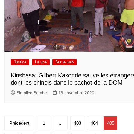
Justice
La une
Sur le web
Kinshasa: Gilbert Kakonde sauve les étranger
dont les chinois dans le cachot de la DGM
Simplice Bambe
19 novembre 2020
Pagination
Précédent
1
…
403
404
405
des