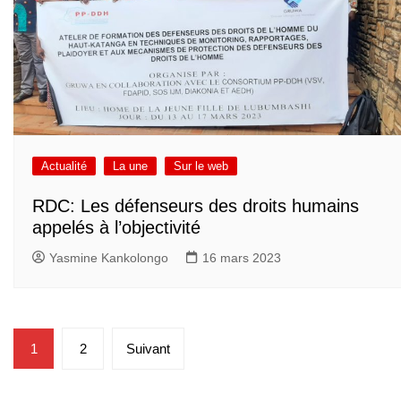
Actualité
La une
Sur le web
RDC: Les défenseurs des droits humains
appelés à l’objectivité
Yasmine Kankolongo
16 mars 2023
Pagination
1
2
Suivant
des
publications