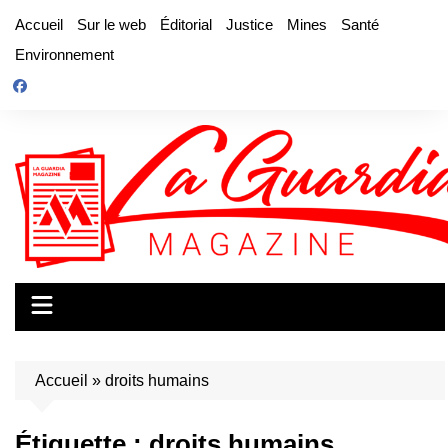
Aller
Accueil
Sur le web
Éditorial
Justice
Mines
Santé
au
Environnement
contenu
Accueil
»
droits humains
Étiquette :
droits humains