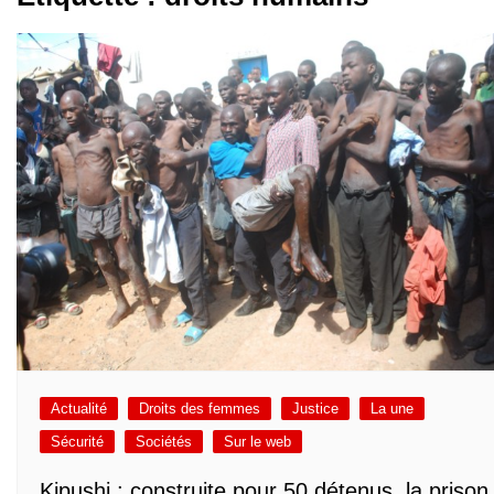
Actualité
Droits des femmes
Justice
La une
Sécurité
Sociétés
Sur le web
Kipushi : construite pour 50 détenus, la prison