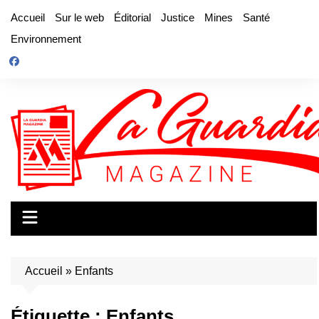
Aller
Accueil
Sur le web
Éditorial
Justice
Mines
Santé
au
Environnement
contenu
Accueil
»
Enfants
Étiquette :
Enfants