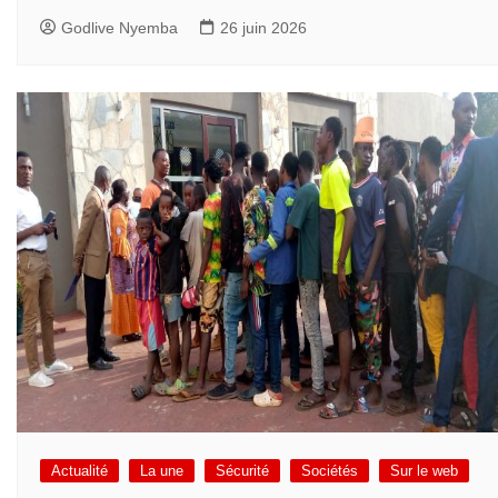
Godlive Nyemba
26 juin 2026
Actualité
La une
Sécurité
Sociétés
Sur le web