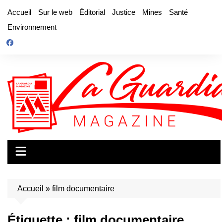
Aller
Accueil
Sur le web
Éditorial
Justice
Mines
Santé
au
Environnement
contenu
Accueil
»
film documentaire
Étiquette :
film documentaire